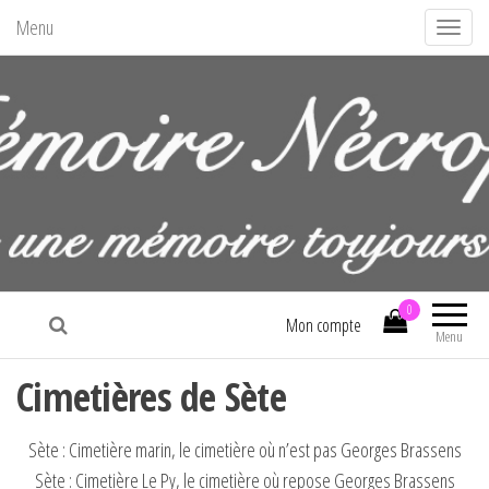
Menu
A
f
f
i
c
h
e
r
/
La mémoire nécropolitaine
m
0
Mon compte
Menu
a
s
Cimetières de Sète
q
u
Sète : Cimetière marin, le cimetière où n’est pas Georges Brassens
e
Sète : Cimetière Le Py, le cimetière où repose Georges Brassens