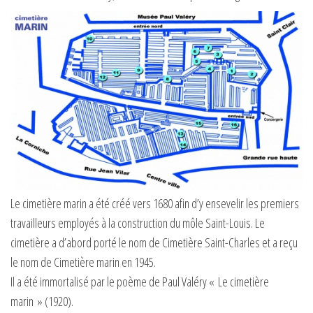
r
l
a
n
a
v
i
g
a
t
i
Le cimetière marin a été créé vers 1680 afin d’y ensevelir les premiers
o
travailleurs employés à la construction du môle Saint-Louis. Le
n
cimetière a d’abord porté le nom de Cimetière Saint-Charles et a reçu
le nom de Cimetière marin en 1945.
Il a été immortalisé par le poème de Paul Valéry « Le cimetière
marin » (1920).