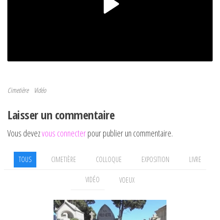
Cimetière
Vidéo
Navigation de l’article
Article précédent
Laisser un commentaire
Vous devez
vous connecter
pour publier un commentaire.
TOUS
CIMETIÈRE
COLLOQUE
EXPOSITION
LIVRE
VIDÉO
VOEUX