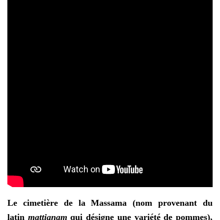
Le cimetière de la Massama (nom provenant
du
latin
mattianam
qui désigne une variété de pommes)
,