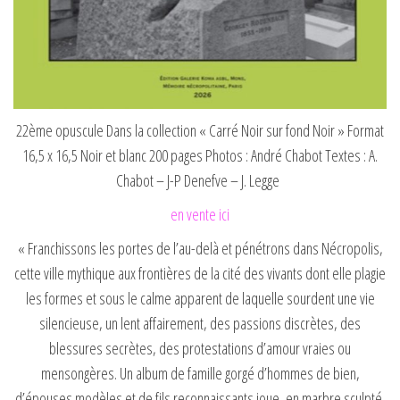
22ème opuscule Dans la collection « Carré Noir sur fond Noir » Format
16,5 x 16,5 Noir et blanc 200 pages Photos : André Chabot Textes : A.
Chabot – J-P Denefve – J. Legge
en vente ici
« Franchissons les portes de l’au-delà et pénétrons dans Nécropolis,
cette ville mythique aux frontières de la cité des vivants dont elle plagie
les formes et sous le calme apparent de laquelle sourdent une vie
silencieuse, un lent affairement, des passions discrètes, des
blessures secrètes, des protestations d’amour vraies ou
mensongères. Un album de famille gorgé d’hommes de bien,
d’épouses modèles et de fils reconnaissants joue, en marbre sculpté,