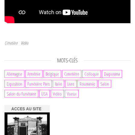
Cimetière
Vidéo
Navigation de l’article
Article précédent
MOTS-CLÉS
Allemagne
Arménie
Belgique
Cimetière
Colloque
Diaporama
Exposition
Funéraire Paris
Italie
Livre
Roumanie
Salon
Salon du Funéraire
USA
Vidéo
Voeux