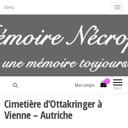
Menu
A
f
f
i
c
h
e
r
/
La mémoire nécropolitaine
m
0
Mon compte
Menu
a
s
Cimetière d’Ottakringer à
q
Vienne – Autriche
u
e