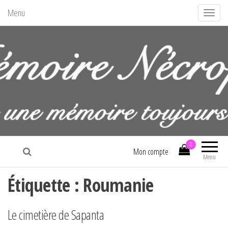
Menu
A
f
f
i
c
h
e
r
/
La mémoire nécropolitaine
m
0
Mon compte
Menu
a
s
Étiquette :
Roumanie
q
u
Le cimetière de Sapanta
e