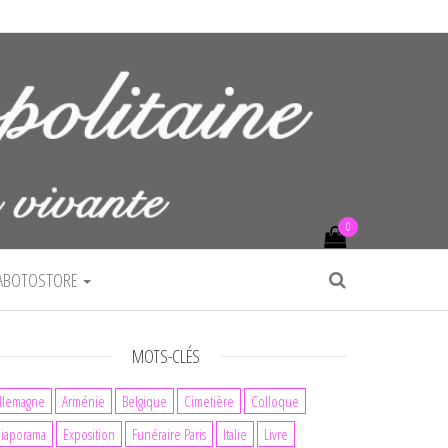
0
ABOTOSTORE
MOTS-CLÉS
llemagne
Arménie
Belgique
Cimetière
Colloque
iaporama
Exposition
Funéraire Paris
Italie
Livre