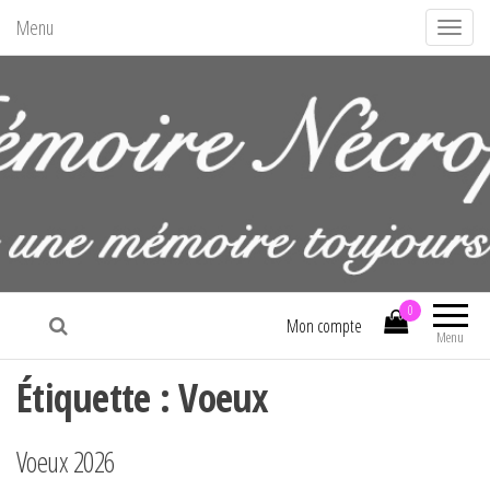
Menu
A
f
f
i
c
h
e
r
/
La mémoire nécropolitaine
m
0
Mon compte
Menu
a
s
Étiquette :
Voeux
q
u
Voeux 2026
e