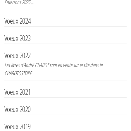
r
Enterrons 2025 …
l
a
Voeux 2024
n
a
Voeux 2023
v
i
Voeux 2022
g
Les livres d’André CHABOT sont en vente sur le site dans le
a
CHABOTOSTORE
t
i
Voeux 2021
o
n
Voeux 2020
Voeux 2019