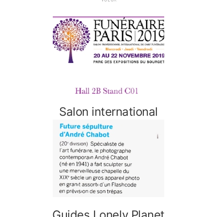
r
l
a
n
a
v
i
g
a
Salon international
t
i
o
n
Guides Lonely Planet