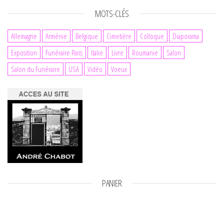
MOTS-CLÉS
Allemagne
Arménie
Belgique
Cimetière
Colloque
Diaporama
Exposition
Funéraire Paris
Italie
Livre
Roumanie
Salon
Salon du Funéraire
USA
Vidéo
Voeux
PANIER