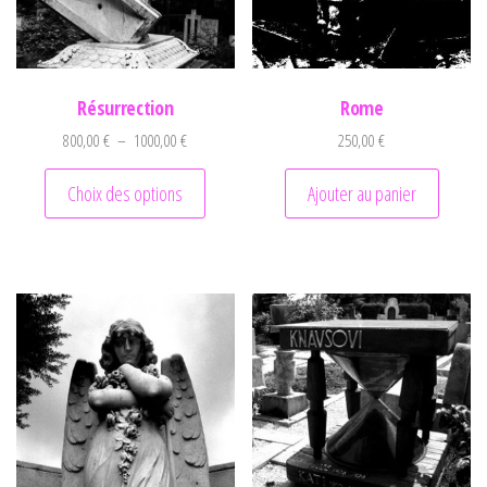
Résurrection
Rome
Plage de prix : 800,00 € à 1000,00 €
800,00
€
–
1000,00
€
250,00
€
Ce produit a plusieurs variations. Les optio
Choix des options
Ajouter au panier