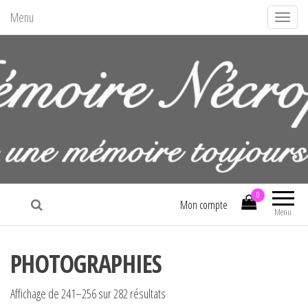
Menu
A
f
f
i
c
h
e
r
/
La mémoire nécropolitaine
m
0
Mon compte
Menu
a
s
q
PHOTOGRAPHIES
u
e
Affichage de 241–256 sur 282 résultats