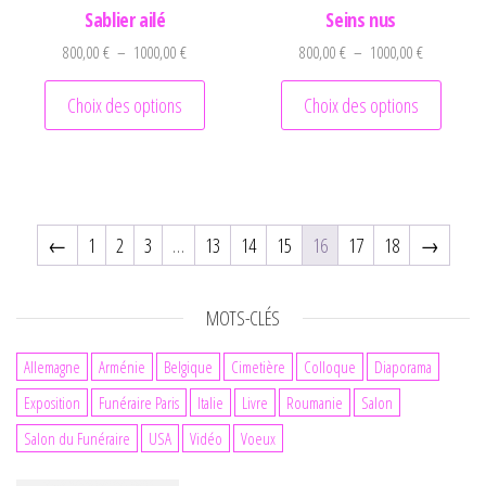
Sablier ailé
Seins nus
Plage de prix : 800,00 € à 1000,00 €
Plage de pr
800,00
€
–
1000,00
€
800,00
€
–
1000,00
€
Ce produit a plusieurs variations. Les optio
Ce prod
Choix des options
Choix des options
←
1
2
3
…
13
14
15
16
17
18
→
MOTS-CLÉS
Allemagne
Arménie
Belgique
Cimetière
Colloque
Diaporama
Exposition
Funéraire Paris
Italie
Livre
Roumanie
Salon
Salon du Funéraire
USA
Vidéo
Voeux