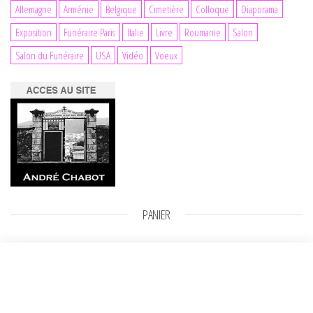
Allemagne
Arménie
Belgique
Cimetière
Colloque
Diaporama
Exposition
Funéraire Paris
Italie
Livre
Roumanie
Salon
Salon du Funéraire
USA
Vidéo
Voeux
PANIER
Dernier regard
Sélectionner des
Plage de prix : 800,00 € à 1000,00 €
800,00
€
–
1000,00
€
options