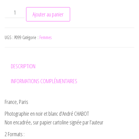
quantité de Dernier regard
Ajouter au panier
UGS :
P099
Catégorie :
Femmes
DESCRIPTION
INFORMATIONS COMPLÉMENTAIRES
France, Paris
Photographie en noir et blanc d’André CHABOT
Non encadrée, sur papier cartoline signée par l’auteur
2 Formats :