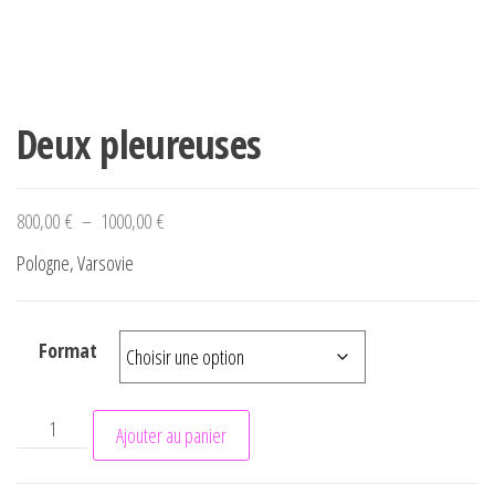
Deux pleureuses
Plage de prix : 800,00 € à 1000,00 €
800,00
€
–
1000,00
€
Pologne, Varsovie
Format
quantité de Deux pleureuses
Ajouter au panier