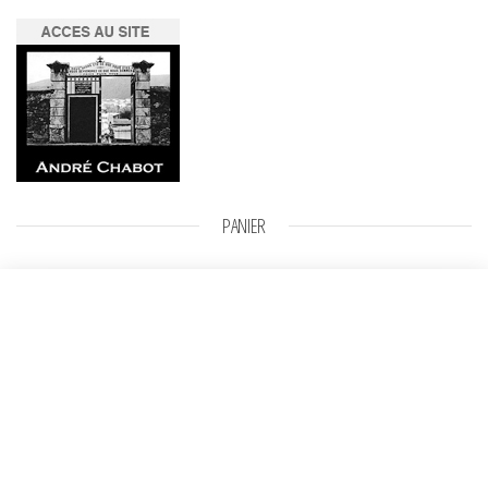
PANIER
Deux pleureuses
Sélectionner
Plage de prix : 800,00 € à 1000,
800,00
€
–
1000,00
€
des options