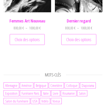
Femmes Art Nouveau
Dernier regard
Plage de prix : 800,00 € à 1000,00 €
Plage de pr
800,00
€
–
1000,00
€
800,00
€
–
1000,00
€
Ce produit a plusieurs variations. Les optio
Ce prod
Choix des options
Choix des options
MOTS-CLÉS
Allemagne
Arménie
Belgique
Cimetière
Colloque
Diaporama
Exposition
Funéraire Paris
Italie
Livre
Roumanie
Salon
Salon du Funéraire
USA
Vidéo
Voeux