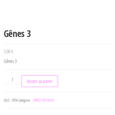
Gênes 3
3,00
€
Gênes 3
quantité de Gênes 3
Ajouter au panier
UGS :
CP56
Catégorie :
CARTES POSTALES