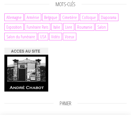
MOTS-CLÉS
Allemagne
Arménie
Belgique
Cimetière
Colloque
Diaporama
Exposition
Funéraire Paris
Italie
Livre
Roumanie
Salon
Salon du Funéraire
USA
Vidéo
Voeux
PANIER
Gênes 3
Ajouter au panier
3,00
€