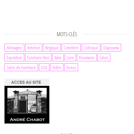
MOTS-CLÉS
Allemagne
Arménie
Belgique
Cimetière
Colloque
Diaporama
Exposition
Funéraire Paris
Italie
Livre
Roumanie
Salon
Salon du Funéraire
USA
Vidéo
Voeux