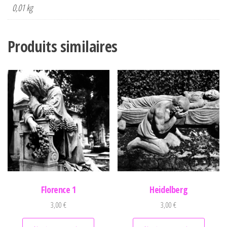
0,01 kg
Produits similaires
Florence 1
Heidelberg
3,00
€
3,00
€