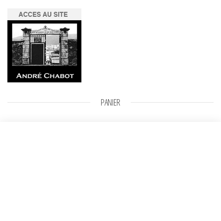
PANIER
Homme effondré
Sélectionner
Plage de prix : 800,00 € à 1000
800,00
€
–
1000,00
€
des options