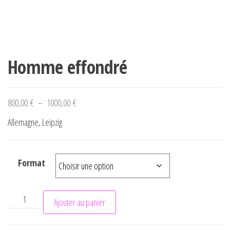
Homme effondré
Plage de prix : 800,00 € à 1000,00 €
800,00
€
–
1000,00
€
Allemagne, Leipzig
Format
quantité de Homme effondré
Ajouter au panier