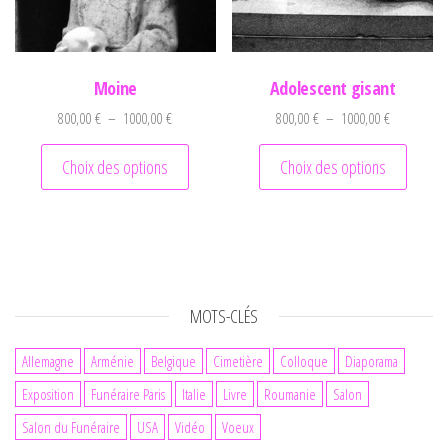
Moine
Adolescent gisant
Plage de prix : 800,00 € à 1000,00 €
Plage de pr
800,00
€
–
1000,00
€
800,00
€
–
1000,00
€
Ce produit a plusieurs variations. Les optio
Ce prod
Choix des options
Choix des options
MOTS-CLÉS
Allemagne
Arménie
Belgique
Cimetière
Colloque
Diaporama
Exposition
Funéraire Paris
Italie
Livre
Roumanie
Salon
Salon du Funéraire
USA
Vidéo
Voeux