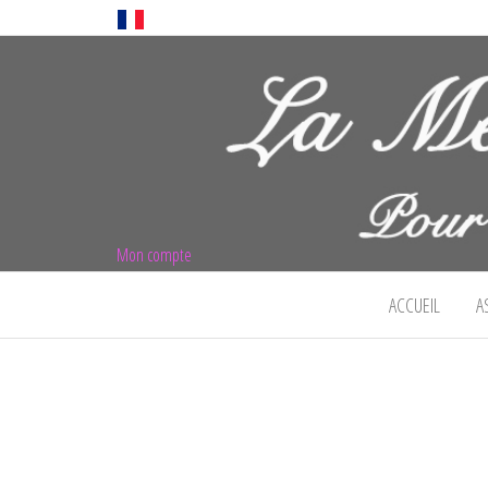
Mon compte
La mémoire né
ACCUEIL
A