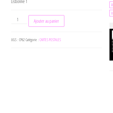
Lisbonne 1
R
V
quantité de Lisbonne 1
Ajouter au panier
UGS :
CP62
Catégorie :
CARTES POSTALES