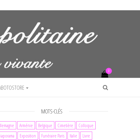
0
ABOTOSTORE
MOTS-CLÉS
llemagne
Arménie
Belgique
Cimetière
Colloque
iaporama
Exposition
Funéraire Paris
Italie
Livre