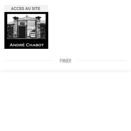
PANIER
Maître Jacques
Sélectionner des
Plage de prix : 800,00 € à 1000,00 €
800,00
€
–
1000,00
€
options