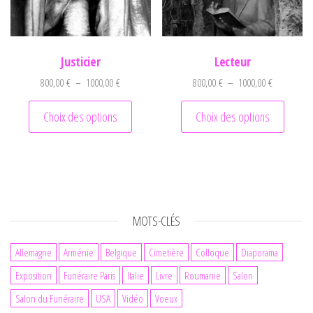
Justicier
Lecteur
Plage de prix : 800,00 € à 1000,00 €
Plage de pr
800,00
€
–
1000,00
€
800,00
€
–
1000,00
€
Ce produit a plusieurs variations. Les optio
Ce prod
Choix des options
Choix des options
MOTS-CLÉS
Allemagne
Arménie
Belgique
Cimetière
Colloque
Diaporama
Exposition
Funéraire Paris
Italie
Livre
Roumanie
Salon
Salon du Funéraire
USA
Vidéo
Voeux