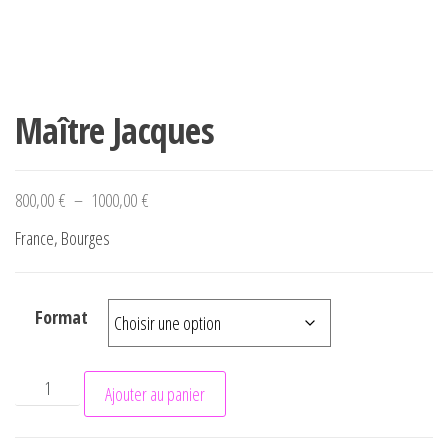
Maître Jacques
Plage de prix : 800,00 € à 1000,00 €
800,00
€
–
1000,00
€
France, Bourges
Format
quantité de Maître Jacques
Ajouter au panier