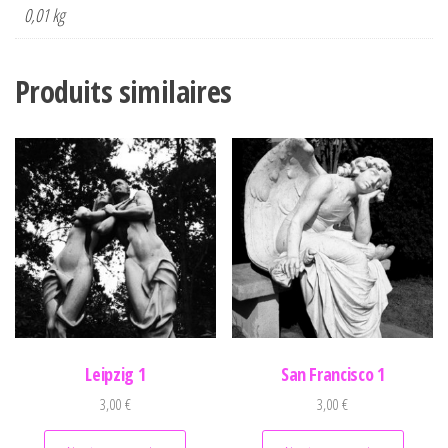
0,01 kg
Produits similaires
Leipzig 1
San Francisco 1
3,00
€
3,00
€