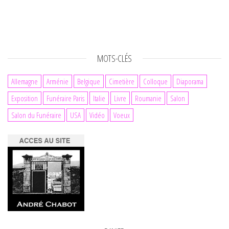
MOTS-CLÉS
Allemagne
Arménie
Belgique
Cimetière
Colloque
Diaporama
Exposition
Funéraire Paris
Italie
Livre
Roumanie
Salon
Salon du Funéraire
USA
Vidéo
Voeux