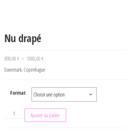
Nu drapé
Plage de prix : 800,00 € à 1000,00 €
800,00
€
–
1000,00
€
Danemark, Copenhague
Format
quantité de Nu drapé
Ajouter au panier