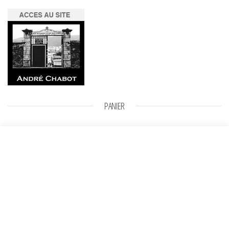
PANIER
Nu drapé
Sélectionner des
Plage de prix : 800,00 € à 1000,00 €
800,00
€
–
1000,00
€
options