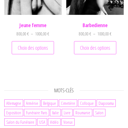
Jeune femme
Barbedienne
Plage de prix : 800,00 € à 1000,00 €
Plage de pr
800,00
€
–
1000,00
€
800,00
€
–
1000,00
€
Ce produit a plusieurs variations. Les optio
Ce prod
Choix des options
Choix des options
MOTS-CLÉS
Allemagne
Arménie
Belgique
Cimetière
Colloque
Diaporama
Exposition
Funéraire Paris
Italie
Livre
Roumanie
Salon
Salon du Funéraire
USA
Vidéo
Voeux