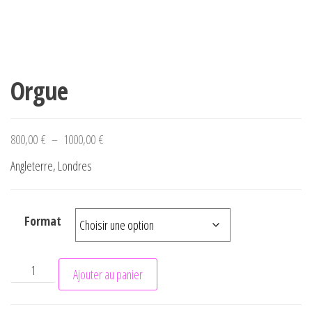
Orgue
Plage de prix : 800,00 € à 1000,00 €
800,00
€
–
1000,00
€
Angleterre, Londres
Format
quantité de Orgue
Ajouter au panier