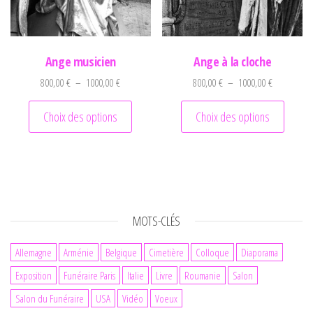
Ange musicien
Ange à la cloche
Plage de prix : 800,00 € à 1000,00 €
Plage de pr
800,00
€
–
1000,00
€
800,00
€
–
1000,00
€
Ce produit a plusieurs variations. Les optio
Ce prod
Choix des options
Choix des options
MOTS-CLÉS
Allemagne
Arménie
Belgique
Cimetière
Colloque
Diaporama
Exposition
Funéraire Paris
Italie
Livre
Roumanie
Salon
Salon du Funéraire
USA
Vidéo
Voeux