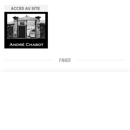
PANIER
Orgue
Sélectionner des options
Plage de prix : 800,00 € à 1000,00 €
800,00
€
–
1000,00
€