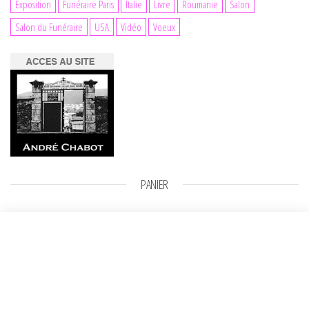
Exposition
Funéraire Paris
Italie
Livre
Roumanie
Salon
Salon du Funéraire
USA
Vidéo
Voeux
PANIER
Que le masque tombe
Ajouter au panier
10,00
€