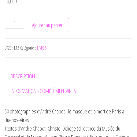
10,00
€
quantité de Que le masque tombe
Ajouter au panier
UGS :
L13
Catégorie :
LIVRES
DESCRIPTION
INFORMATIONS COMPLÉMENTAIRES
50 photographies d’André Chabot : le masque et la mort de Paris à
Buenos-Aires
Textes d’André Chabot, Christel Deliège (directrice du Musée du
Carnaval et du Masque), Jean-Pierre Denefve (directeur de la Galerie