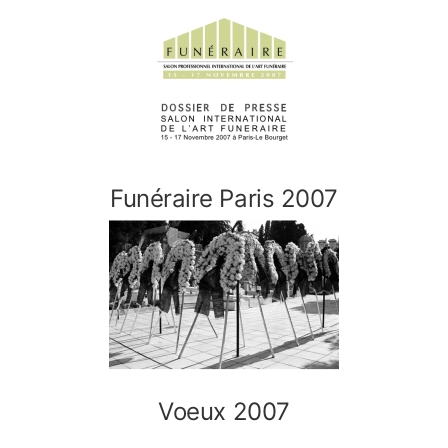
r
l
a
n
a
v
i
Funéraire Paris 2007
g
a
t
i
o
n
Voeux 2007