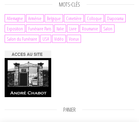
MOTS-CLÉS
Allemagne
Arménie
Belgique
Cimetière
Colloque
Diaporama
Exposition
Funéraire Paris
Italie
Livre
Roumanie
Salon
Salon du Funéraire
USA
Vidéo
Voeux
PANIER
Douarnenez
Ajouter au panier
3,00
€