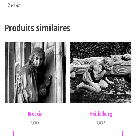
0,01 kg
Produits similaires
Brescia
Heidelberg
3,00
€
3,00
€