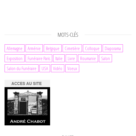
MOTS-CLÉS
Allemagne
Arménie
Belgique
Cimetière
Colloque
Diaporama
Exposition
Funéraire Paris
Italie
Livre
Roumanie
Salon
Salon du Funéraire
USA
Vidéo
Voeux