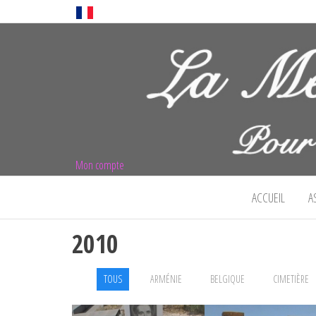
Mon compte
La mémoire né
ACCUEIL
A
2010
TOUS
ARMÉNIE
BELGIQUE
CIMETIÈRE