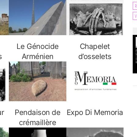
R
V
Le Génocide
Chapelet
s
Arménien
d’osselets
ur
Pendaison de
Expo Di Memoria
crémaillère