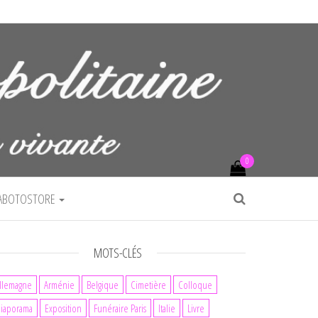
0
ABOTOSTORE
MOTS-CLÉS
llemagne
Arménie
Belgique
Cimetière
Colloque
iaporama
Exposition
Funéraire Paris
Italie
Livre