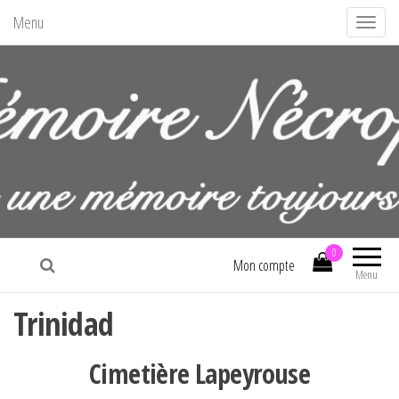
Menu
A
f
f
i
c
h
e
r
/
La mémoire nécropolitaine
m
0
Mon compte
Menu
a
s
Trinidad
q
u
Cimetière Lapeyrouse
e