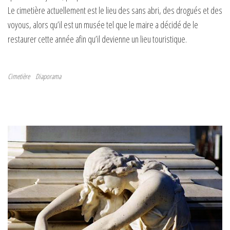
Le cimetière actuellement est le lieu des sans abri, des drogués et des
voyous, alors qu’il est un musée tel que le maire a décidé de le
restaurer cette année afin qu’il devienne un lieu touristique.
Cimetière
Diaporama
Navigation de l’article
Article précédent