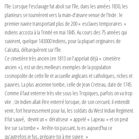
l’île. Lorsque l’esclavage fut aboli sur l’île, dans les années 1830, les
planteurs se tournèrent vers la main-d’œuvre venue de l’Inde : le
premier navire transportant plus de 200 « esclaves temporaires »
indiens accosta à la Trinité en mai 1845. Au cours des 75 années qui
suivirent, quelque 143000 Indiens, pour la plupart originaires de
Calcutta, débarquèrent sur l’île.
Ce cimetière très ancien (en 1813 on l’appelait déjà « cimetière
ancien »), est un des meilleurs exemples de la population
cosmopolite de cette île et accueille anglicans et catholiques, riches et
pauvres. La plus ancienne tombe, celle de Jean Creteau, date de 1745.
Comme il faut enterrer très vite sous les Tropiques, parfois on va trop
vite ; Un Indien allait être enterré lorsque, de son cercueil, il entendit
venir, fort heureusement pour lui, les soldats du West Indian Regiment.
Il fut sauvé, devint un « dératiseur » appelé « Lapeau » et on peut
lire sur sa tombe « Arrête-toi passant, tu es aujourd’hui ce
qu’autrefois je fus, prépare-toi à me suivre. »